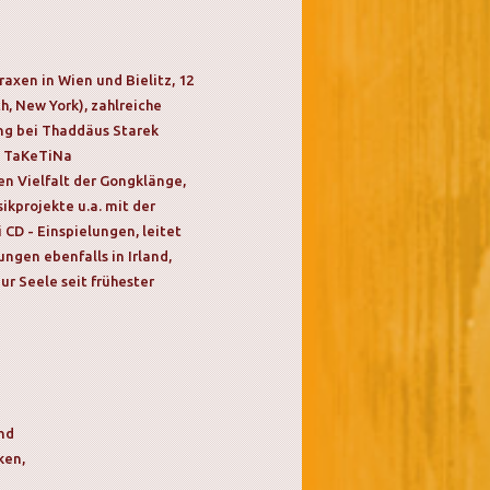
axen in Wien und Bielitz, 12
h, New York), zahlreiche
ung bei Thaddäus Starek
l. TaKeTiNa
n Vielfalt der Gongklänge,
ikprojekte u.a. mit der
CD - Einspielungen, leitet
ngen ebenfalls in Irland,
ur Seele seit frühester
und
ken,