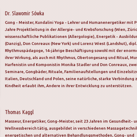
Dr. Slawomir Sówka
Gong - Meister, Kundalini Yoga - Lehrer und Humanenergetiker mit Pr
Jahre Projektleitung in der Allergie- und Krebsforschung (Wien, Züric
wissenschaftliche Publikationen (Allergologie), Energetik - Ausbild
(Danzig), Don Conreaux (New York) und Lorenz Wiest (Landshut), dip
Rhythmuspädagoge, 14-jährige Beschäftigung sowohl mit der enorme
ihrer Wirkung, als auch mit Rhythmus, Obertongesang und Ritual, Mus
Harfenistin und Komponistin Monika Stadler und Don Conreaux, zwei 
Seminare, Gongbäder, Rituale, Familienaufstellungen und Einzelsitzu
Italien, Deutschland und Polen, seine natürliche, starke Verbindung z
Kindheit erlaubt ihm, Andere in ihrer Entwicklung zu unterstützen.
Thomas Kaggl
Masseur, Energetiker, Gong-Meister, seit 23 Jahren im Gesundheit- 
Wellnessbereich tätig, ausgebildet in verschiedenen Massagetechni
energetischen und alternativen Behandlungsmethoden, Gong- und