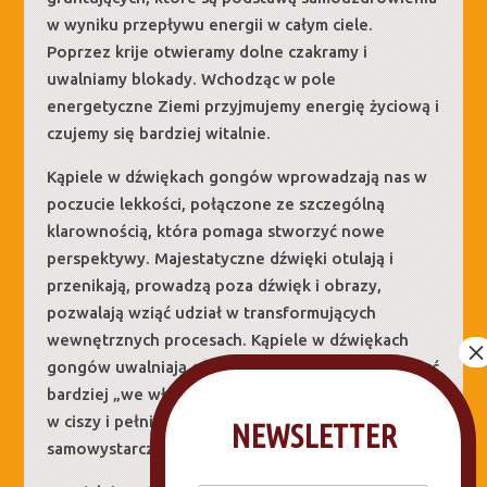
w wyniku przepływu energii w całym ciele.
Poprzez krije otwieramy dolne czakramy i
uwalniamy blokady. Wchodząc w pole
energetyczne Ziemi przyjmujemy energię życiową i
czujemy się bardziej witalnie.
Kąpiele w dźwiękach gongów wprowadzają nas w
poczucie lekkości, połączone ze szczególną
klarownością, która pomaga stworzyć nowe
perspektywy. Majestatyczne dźwięki otulają i
przenikają, prowadzą poza dźwięk i obrazy,
pozwalają wziąć udział w transformujących
wewnętrznych procesach. Kąpiele w dźwiękach
gongów uwalniają od napięć i lęków, pomagają być
bardziej „we własnym ciele”. Dają możliwość bycia
w ciszy i pełni serca, które są cechami
NEWSLETTER
samowystarczalnego prawdziwego Ja.