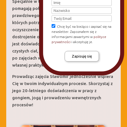
Specjalnie w tym celu stworzone wizualizacje
pomagają połączyć się z wyższymi poziomami
prawdziwego Ja i znaleźć odpowiedzi na pytania,
których potrzebujemy. Celem Gong Jogi jest
Chcę być na bieżąco i zapisać się na
oczyszczenie na wszystkich poziomach i
newsletter. Zapoznałem się z
dostrojenie osobowści do duszy. Efektem tego
informacjami zawartymi w
polityce
prywatności
i akceptuję je.
jest doświadczenie czystej świadomości oraz
czystych ciał, oraz ich wizualizacja. Ćwiczenia moża
po zajęciach wykonywać samodzielnie w ramach
własnej praktyki.
Prowadząc zajęcia Sławomir jednocześnie wspiera
Cię w twoim indywidualnym procesie. Skorzystaj z
jego 20-letniego doświadczenia w pracy z
gongiem, jogą i prowadzeniu wewnętrznych
procesów!